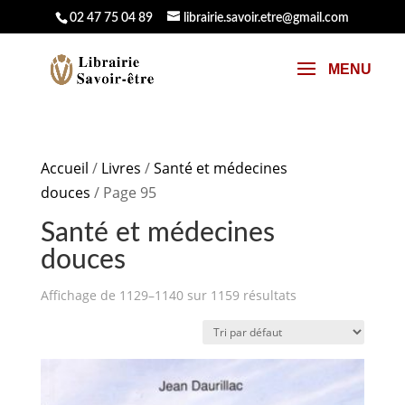
02 47 75 04 89
librairie.savoir.etre@gmail.com
Accueil
/
Livres
/
Santé et médecines
douces
/ Page 95
Santé et médecines
douces
Affichage de 1129–1140 sur 1159 résultats