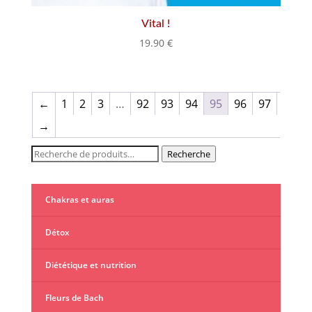
Vital !
19.90
€
←
1
2
3
…
92
93
94
95
96
97
→
Recherche
Recherche
pour :
Chakras et auras
Détox
Diététique et nutrition
Fleurs de Bach