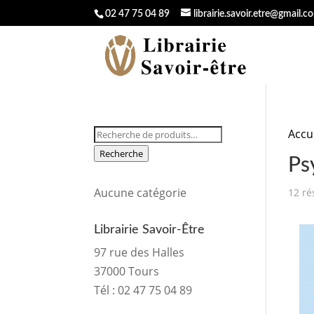
02 47 75 04 89
librairie.savoir.etre@gmail.c
Recherche
Accu
pour :
Recherche
Ps
Aucune catégorie
12 ré
Librairie Savoir-Être
97 rue des Halles
37000 Tours
Tél :
02 47 75 04 89