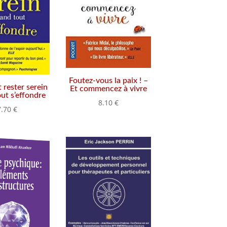
Foutez-vous la paix ! –
rester serein
Et commencez à vivre
ut s’effondre
8.10
€
7.70
€