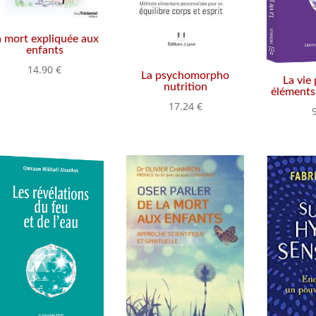
a mort expliquée aux
enfants
14.90
€
La psychomorpho
La vie
nutrition
éléments 
17.24
€