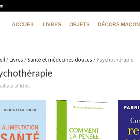
om
ACCUEIL
LIVRES
OBJETS
DÉCORS MAÇON
eil
/
Livres
/
Santé et médecines douces
/ Psychothérapie
ychothérapie
sultats affichés