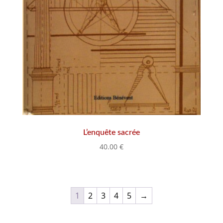
L’enquête sacrée
40.00
€
1
2
3
4
5
→