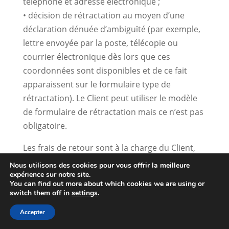
téléphone et adresse électronique ;
• décision de rétractation au moyen d’une
déclaration dénuée d’ambiguïté (par exemple,
lettre envoyée par la poste, télécopie ou
courrier électronique dès lors que ces
coordonnées sont disponibles et de ce fait
apparaissent sur le formulaire type de
rétractation). Le Client peut utiliser le modèle
de formulaire de rétractation mais ce n’est pas
obligatoire.
Les frais de retour sont à la charge du Client,
sauf si le bien ne peut être normalement
Nous utilisons des cookies pour vous offrir la meilleure
expérience sur notre site.
renvoyé par la Poste, auquel cas l’Exploitant
You can find out more about which cookies we are using or
récupèrera le Produit à ses frais.
switch them off in
settings
.
Les exceptions de l’article L.221-28 du Code de
Accepter
la Consommation s’appliquent et font obstacle