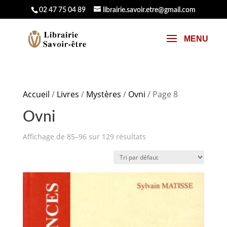
02 47 75 04 89
librairie.savoir.etre@gmail.com
Accueil
/
Livres
/
Mystères
/
Ovni
/ Page 8
Ovni
Affichage de 85–96 sur 129 résultats