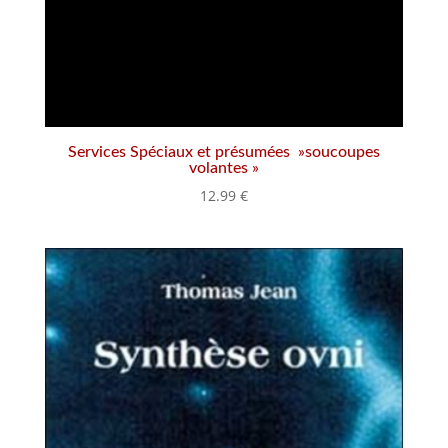
Services Spéciaux et présumées »soucoupes
volantes »
12.99
€