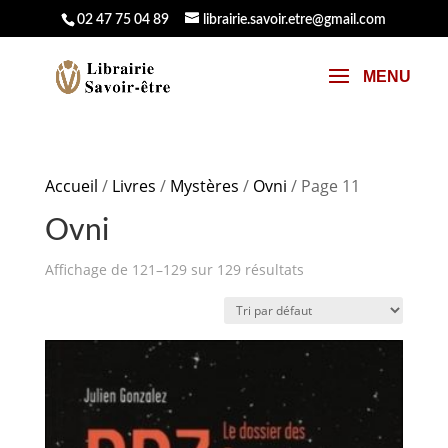
02 47 75 04 89
librairie.savoir.etre@gmail.com
Accueil
/
Livres
/
Mystères
/
Ovni
/ Page 11
Ovni
Affichage de 121–129 sur 129 résultats