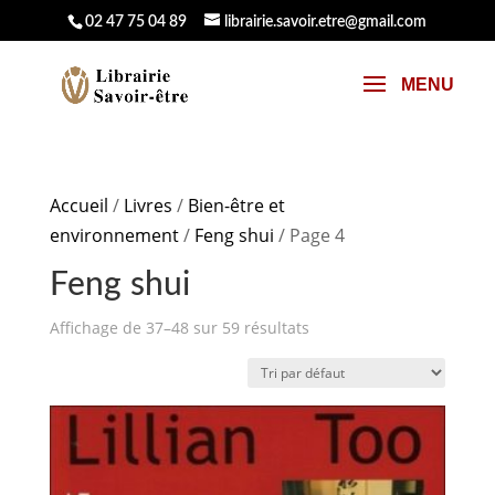
02 47 75 04 89
librairie.savoir.etre@gmail.com
Accueil
/
Livres
/
Bien-être et
environnement
/
Feng shui
/ Page 4
Feng shui
Affichage de 37–48 sur 59 résultats