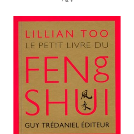
7.60
€