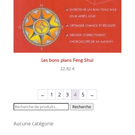
Les bons plans Feng Shui
22.82
€
←
1
2
3
4
5
→
Recherche
Recherche
pour :
Aucune catégorie