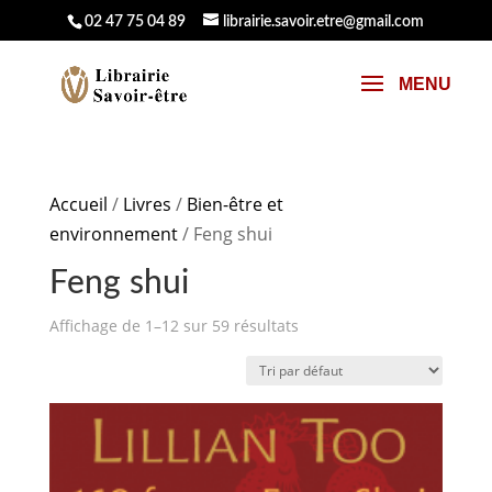
02 47 75 04 89
librairie.savoir.etre@gmail.com
Accueil
/
Livres
/
Bien-être et
environnement
/ Feng shui
Feng shui
Affichage de 1–12 sur 59 résultats