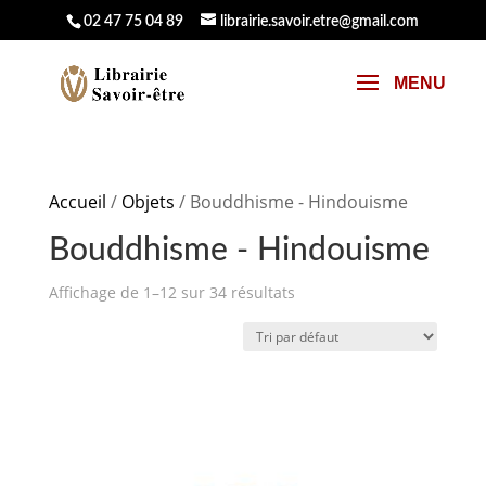
02 47 75 04 89
librairie.savoir.etre@gmail.com
Accueil
/
Objets
/ Bouddhisme - Hindouisme
Bouddhisme - Hindouisme
Affichage de 1–12 sur 34 résultats