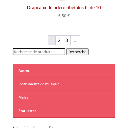
Drapeaux de prière tibétains fil de 10
6.50
€
1
2
3
→
Recherche
Recherche
pour :
Autres
Instruments de musique
Malas
Statuettes