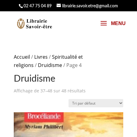
02 47 75 04 89
librairie.savoir.etre@gmail.com
Accueil
/
Livres
/
Spiritualité et
religions
/
Druidisme
/ Page 4
Druidisme
Affichage de 37–48 sur 48 résultats