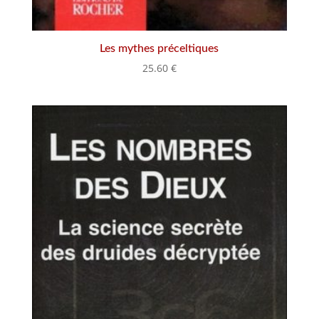
Les mythes préceltiques
25.60
€