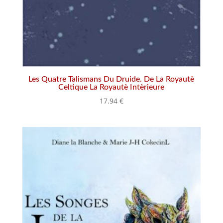
Les Quatre Talismans Du Druide. De La Royautè
Celtique La Royautè Intèrieure
17.94
€