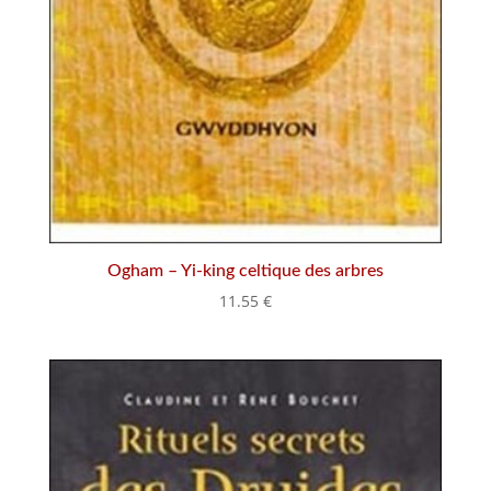
Ogham – Yi-king celtique des arbres
11.55
€