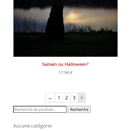
Samain ou Halloween?
17.94
€
←
1
2
3
4
Recherche
Recherche
pour :
Aucune catégorie