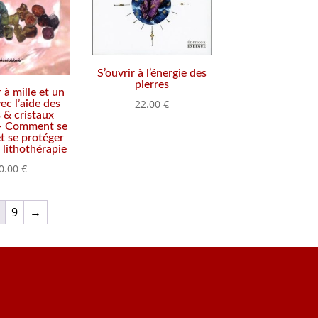
S’ouvrir à l’énergie des
pierres
 à mille et un
22.00
€
c l’aide des
s & cristaux
 – Comment se
et se protéger
a lithothérapie
0.00
€
9
→