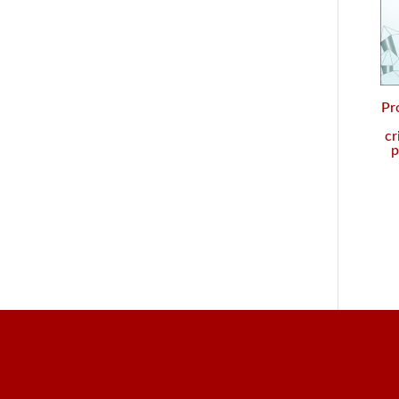
Pr
cr
p