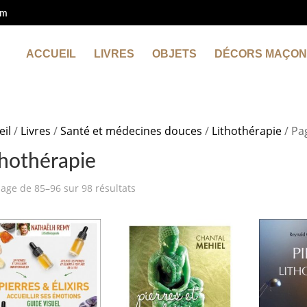
om
ACCUEIL
LIVRES
OBJETS
DÉCORS MAÇON
eil
/
Livres
/
Santé et médecines douces
/
Lithothérapie
/ Pa
thothérapie
hage de 85–96 sur 98 résultats