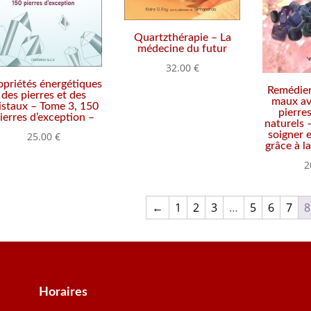
Quartzthérapie – La
médecine du futur
32.00
€
opriétés énergétiques
Remédier
des pierres et des
maux ave
istaux – Tome 3, 150
pierre
ierres d’exception –
naturels
soigner 
25.00
€
grâce à l
2
←
1
2
3
…
5
6
7
8
Horaires