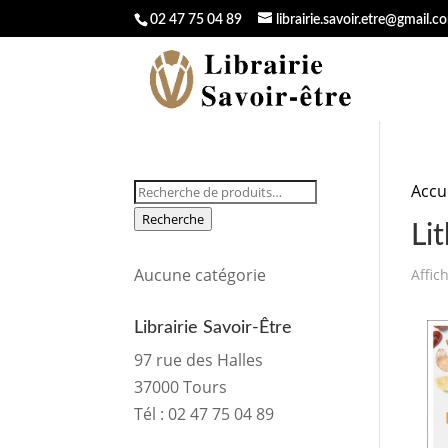
02 47 75 04 89
librairie.savoir.etre@gmail.c
Recherche
Accu
pour :
Recherche
Li
Aucune catégorie
Affic
Librairie Savoir-Être
97 rue des Halles
37000 Tours
Tél :
02 47 75 04 89