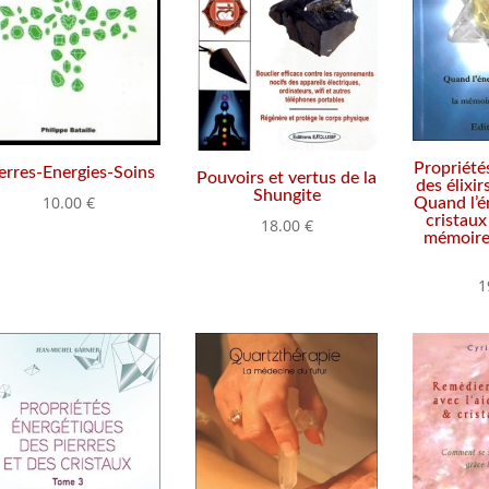
Propriété
erres-Energies-Soins
Pouvoirs et vertus de la
des élixir
Shungite
10.00
€
Quand l’é
cristaux
18.00
€
mémoire 
1