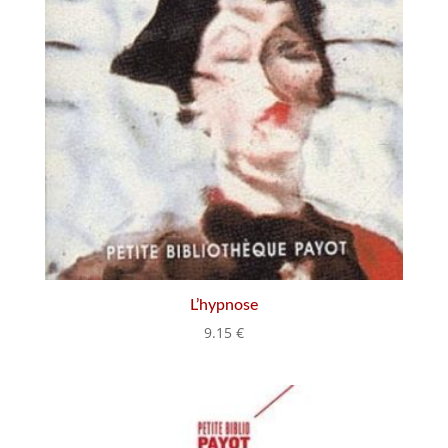
L’hypnose
9.15
€