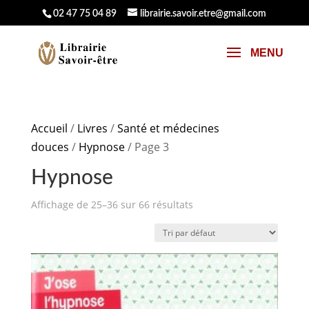
02 47 75 04 89
librairie.savoir.etre@gmail.com
Accueil
/
Livres
/
Santé et médecines
douces
/
Hypnose
/ Page 3
Hypnose
Affichage de 25–36 sur 66 résultats