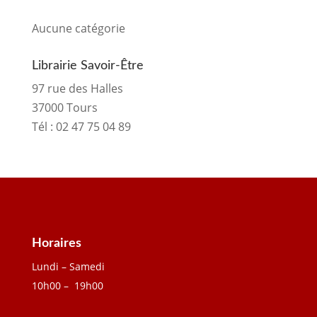
pour :
Aucune catégorie
Librairie Savoir-Être
97 rue des Halles
37000 Tours
Tél :
02 47 75 04 89
Horaires
Lundi – Samedi
10h00 – 19h00