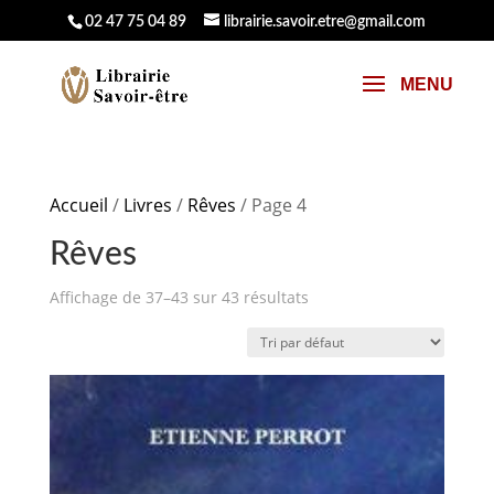
02 47 75 04 89
librairie.savoir.etre@gmail.com
Accueil
/
Livres
/
Rêves
/ Page 4
Rêves
Affichage de 37–43 sur 43 résultats