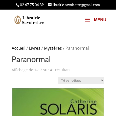
02 47 75 04 89
librairie.savoir.etre@gmail.com
Accueil
/
Livres
/
Mystères
/ Paranormal
Paranormal
Affichage de 1–12 sur 41 résultats