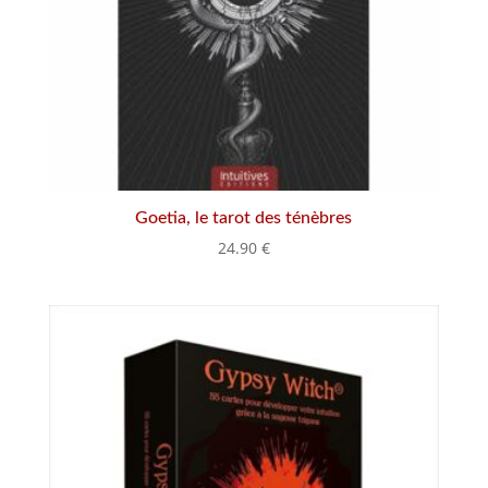
Goetia, le tarot des ténèbres
24.90
€