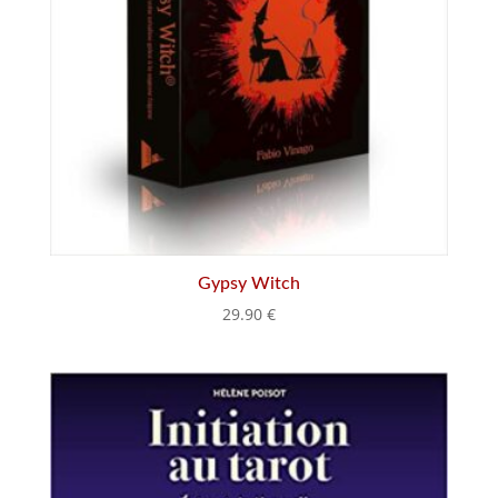
Gypsy Witch
29.90
€