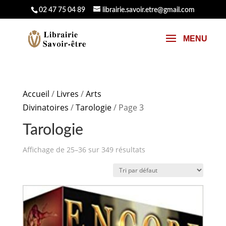
02 47 75 04 89
librairie.savoir.etre@gmail.com
Accueil
/
Livres
/
Arts
Divinatoires
/
Tarologie
/ Page 3
Tarologie
Affichage de 25–36 sur 349 résultats