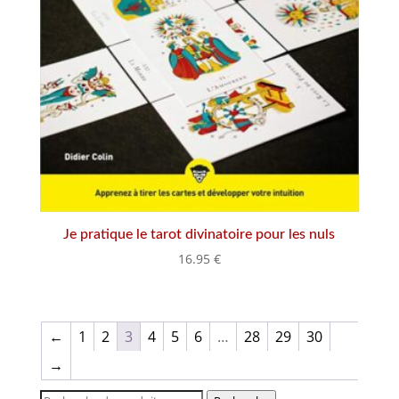
Je pratique le tarot divinatoire pour les nuls
16.95
€
←
1
2
3
4
5
6
…
28
29
30
→
Recherche