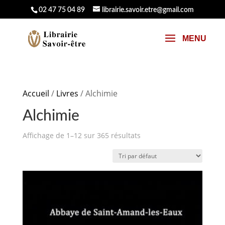
02 47 75 04 89
librairie.savoir.etre@gmail.com
Accueil
/
Livres
/ Alchimie
Alchimie
Affichage de 1–12 sur 365 résultats