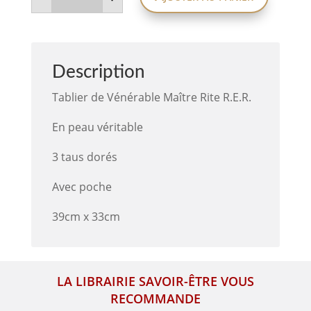
Tablier
Vénérable
Maître
Rite
R.E.R.
-
Description
taus
dorés
Tablier de Vénérable Maître Rite R.E.R.
En peau véritable
3 taus dorés
Avec poche
39cm x 33cm
LA LIBRAIRIE SAVOIR-ÊTRE VOUS
RECOMMANDE