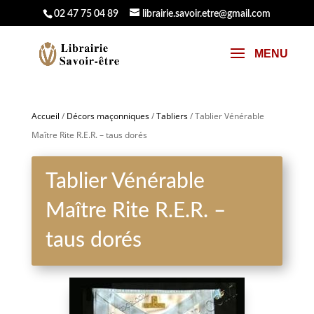
02 47 75 04 89
librairie.savoir.etre@gmail.com
Accueil
/
Décors maçonniques
/
Tabliers
/ Tablier Vénérable
Maître Rite R.E.R. – taus dorés
Tablier Vénérable
Maître Rite R.E.R. –
taus dorés