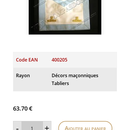
Code EAN
400205
Rayon
Décors maçonniques
Tabliers
63.70
€
quantité
-
+
Ajouter au panier
de