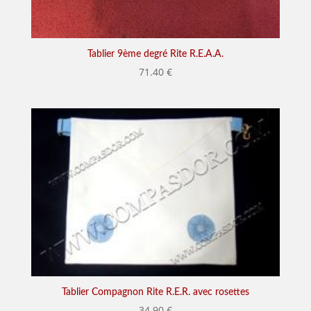
Tablier 9ème degré Rite R.E.A.A.
71.40
€
Tablier Compagnon Rite R.E.R. avec rosettes
34.90
€