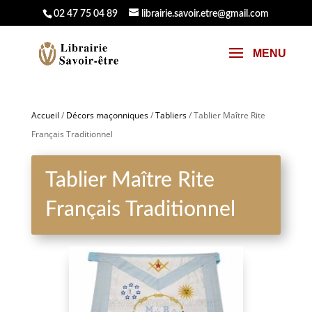
02 47 75 04 89
librairie.savoir.etre@gmail.com
Accueil
/
Décors maçonniques
/
Tabliers
/ Tablier Maître Rite
Français Traditionnel
Tablier Maître Rite
Français Traditionnel