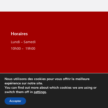
Horaires
Lundi – Samedi
10h00 – 19h00
Nous utilisons des cookies pour vous offrir la meilleure
expérience sur notre site.
You can find out more about which cookies we are using or
Création W3P
| Tous droits réservés 2026
switch them off in
settings
.
|
Mentions Légales
|
Politique de
Accepter
Confidentialité
|
CGUV