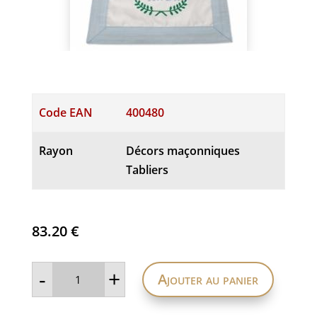
Code EAN
400480
Rayon
Décors maçonniques
Tabliers
83.20
€
quantité
-
+
Ajouter au panier
de
Tablier
Maître
Rite