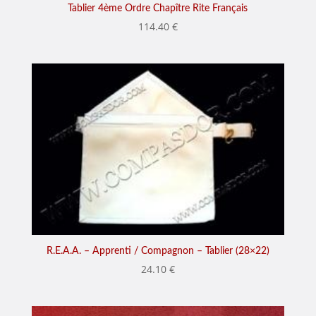
Tablier 4ème Ordre Chapître Rite Français
114.40
€
R.E.A.A. – Apprenti / Compagnon – Tablier (28×22)
24.10
€