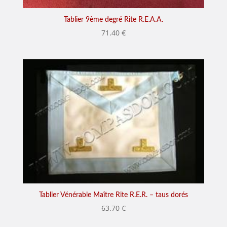
Tablier 9ème degré Rite R.E.A.A.
71.40
€
Tablier Vénérable Maître Rite R.E.R. – taus dorés
63.70
€