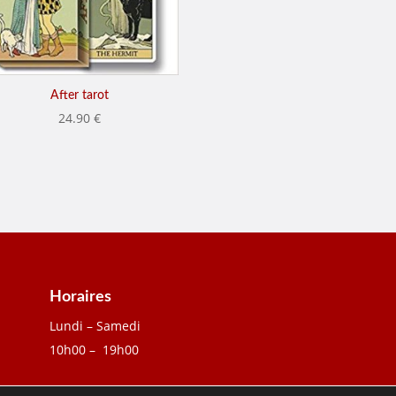
After tarot
24.90
€
Horaires
Lundi – Samedi
10h00 – 19h00