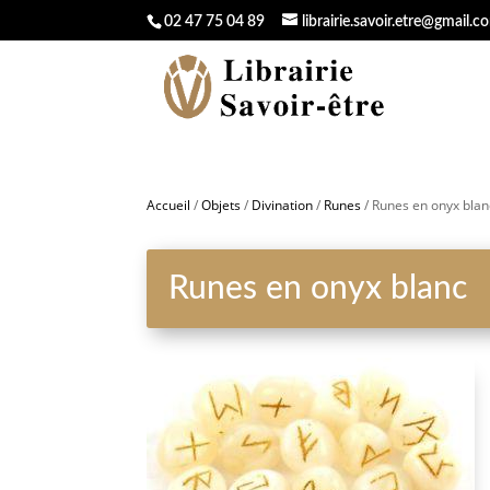
02 47 75 04 89
librairie.savoir.etre@gmail.c
Accueil
/
Objets
/
Divination
/
Runes
/ Runes en onyx blan
Runes en onyx blanc