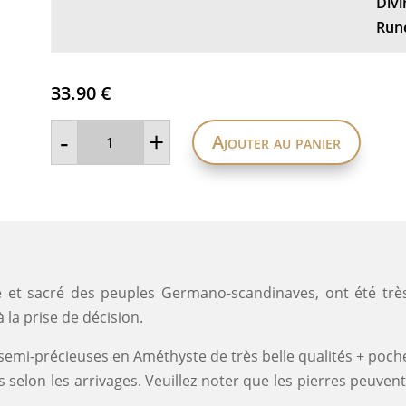
Divi
Run
33.90
€
quantité
-
+
Ajouter au panier
de
Runes
en
onyx
blanc
et sacré des peuples Germano-scandinaves, ont été très tô
à la prise de décision.
semi-précieuses en Améthyste de très belle qualités + poche
ies selon les arrivages. Veuillez noter que les pierres peuv