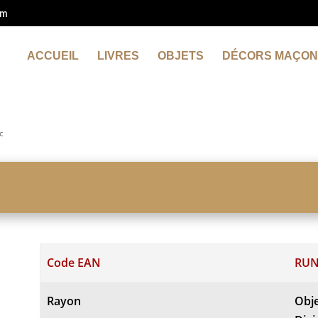
om
ACCUEIL
LIVRES
OBJETS
DÉCORS MAÇON
c
Code EAN
RUN
Rayon
Obj