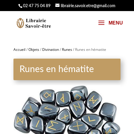
02 47 75 04 89
librairie.savoir.etre@gmail.com
Accueil
/
Objets
/
Divination
/
Runes
/ Runes en hématite
Runes en hématite