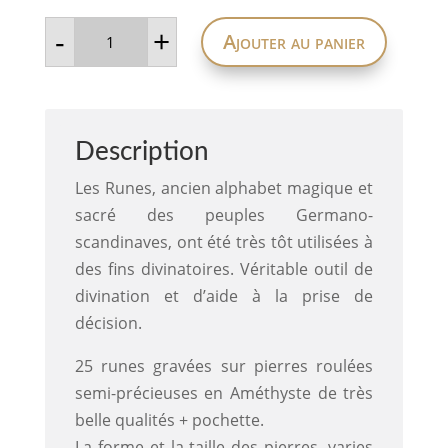
quantité
-
+
Ajouter au panier
de
Runes
en
hématite
Description
Les Runes, ancien alphabet magique et
sacré des peuples Germano-
scandinaves, ont été très tôt utilisées à
des fins divinatoires. Véritable outil de
divination et d’aide à la prise de
décision.
25 runes gravées sur pierres roulées
semi-précieuses en Améthyste de très
belle qualités + pochette.
La forme et la taille des pierres, varies