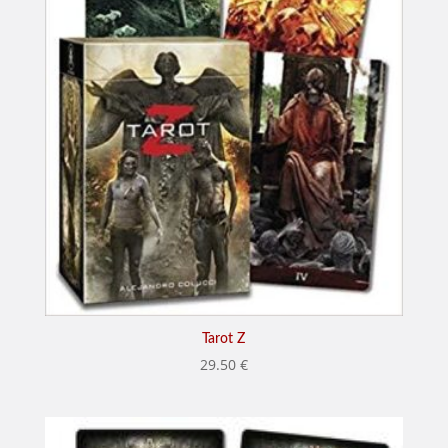
Tarot Z
29.50
€