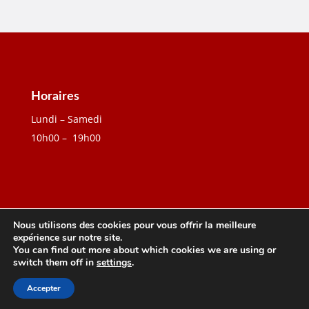
Horaires
Lundi – Samedi
10h00 – 19h00
Nous utilisons des cookies pour vous offrir la meilleure
expérience sur notre site.
You can find out more about which cookies we are using or
Création W3P
| Tous droits réservés 2026
switch them off in
settings
.
|
Mentions Légales
|
Politique de
Accepter
Confidentialité
|
CGUV