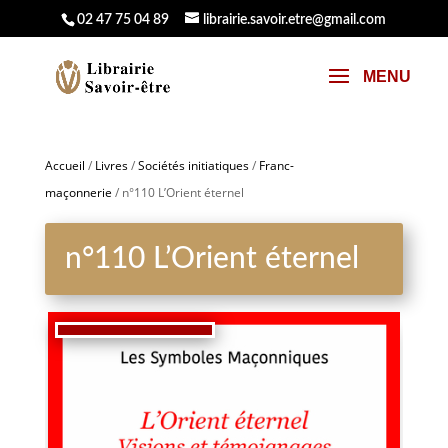
02 47 75 04 89
librairie.savoir.etre@gmail.com
Accueil
/
Livres
/
Sociétés initiatiques
/
Franc-
maçonnerie
/ n°110 L’Orient éternel
n°110 L’Orient éternel