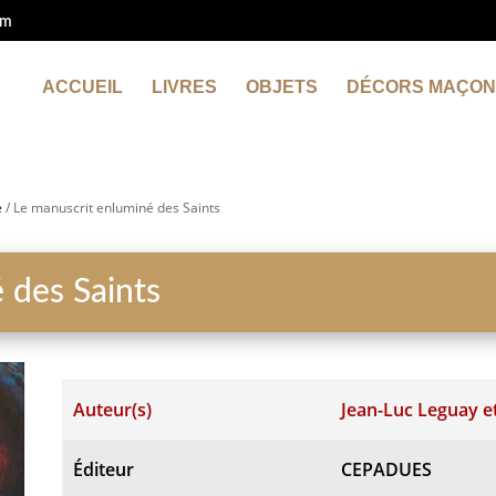
om
ACCUEIL
LIVRES
OBJETS
DÉCORS MAÇON
e
/ Le manuscrit enluminé des Saints
 des Saints
Auteur(s)
Jean-Luc Leguay e
Éditeur
CEPADUES