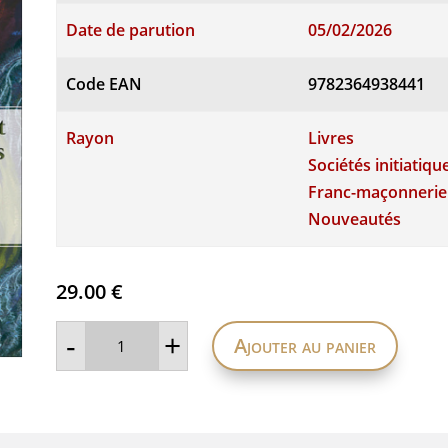
Date de parution
05/02/2026
Code EAN
9782364938441
Rayon
Livres
Sociétés initiatiqu
Franc-maçonnerie
Nouveautés
29.00
€
quantité
-
+
Ajouter au panier
de
Le
manuscrit
enluminé
des
Saints