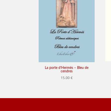
La porte d’Hermès – Bleu de
cendres
15.00
€