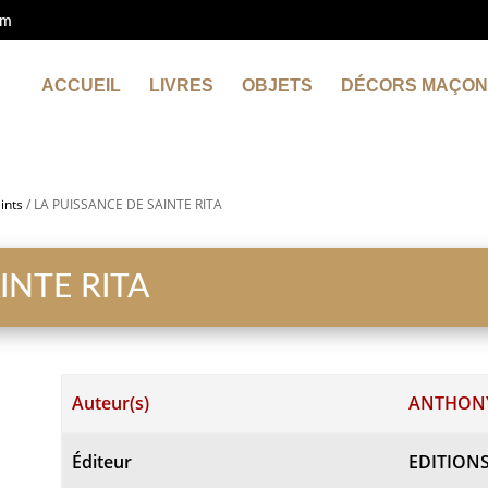
om
ACCUEIL
LIVRES
OBJETS
DÉCORS MAÇON
ints
/ LA PUISSANCE DE SAINTE RITA
INTE RITA
Auteur(s)
ANTHONY
Éditeur
EDITION