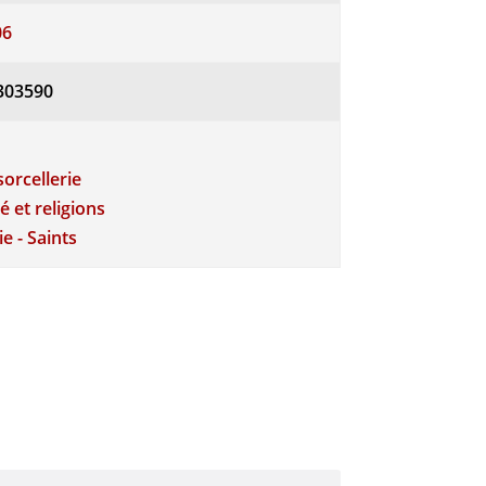
06
303590
sorcellerie
té et religions
e - Saints