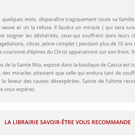
 quelques mois, disparaître tragiquement toute sa famille. 
 veuve et on la refuse. Il faudra un miracle ( qui sera sui
et soigner les déshérités, ceux qui souffrent dans leurs c
 flagellations, cilices, jeûne complet ( pendant plus de 10 ans 
e la couronne d’épines du Christ apparaitront sur son front. I
s de la Sainte Rita, exposé dans la basilique de Cascia est to
ur, des miracles attestent que celle qui endura tant de sou
 la faveur des causes désespérées. Sainte de l’ultime reco
e vous espérez.
LA LIBRAIRIE SAVOIR-ÊTRE VOUS RECOMMANDE