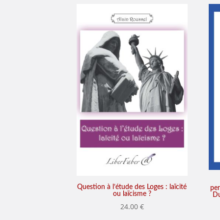
Question à l’étude des Loges : laïcité
per
ou laïcisme ?
Du
24.00
€