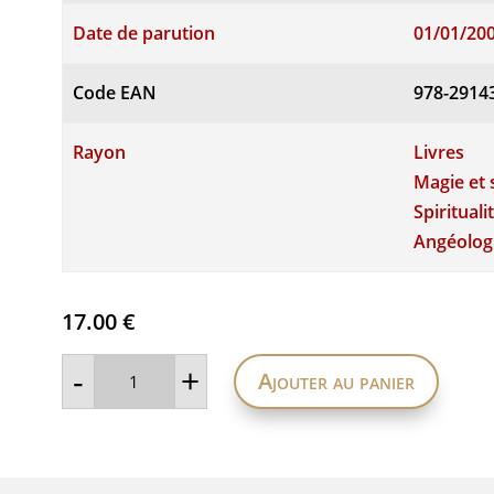
Date de parution
01/01/20
Code EAN
978-2914
Rayon
Livres
Magie et 
Spirituali
Angéologi
17.00
€
quantité
-
+
Ajouter au panier
de
LA
PUISSANCE
DE
SAINTE
RITA