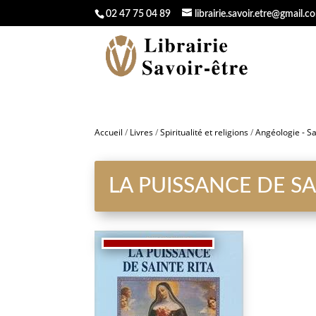
02 47 75 04 89
librairie.savoir.etre@gmail.c
Accueil
/
Livres
/
Spiritualité et religions
/
Angéologie - Sa
LA PUISSANCE DE SA