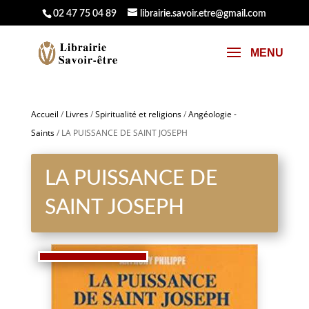
02 47 75 04 89
librairie.savoir.etre@gmail.com
Accueil
/
Livres
/
Spiritualité et religions
/
Angéologie -
Saints
/ LA PUISSANCE DE SAINT JOSEPH
LA PUISSANCE DE
SAINT JOSEPH