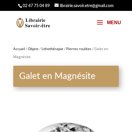
02 47 75 04 89
librairie.savoir.etre@gmail.com
Accueil
/
Objets
/
Lithothérapie
/
Pierres roulées
/ Galet en
Magnésite
Galet en Magnésite