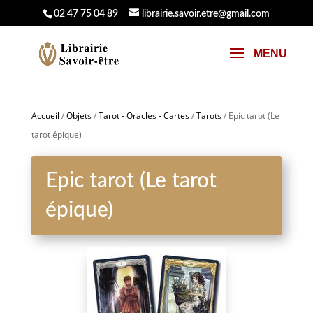
02 47 75 04 89
librairie.savoir.etre@gmail.com
Accueil
/
Objets
/
Tarot - Oracles - Cartes
/
Tarots
/ Epic tarot (Le
tarot épique)
Epic tarot (Le tarot
épique)