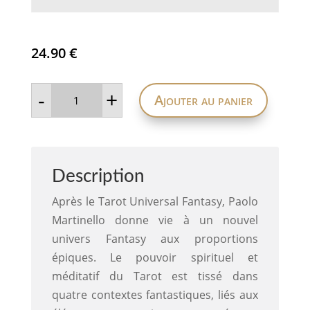
24.90
€
quantité
-
+
Ajouter au panier
de
Epic
tarot
(Le
tarot
épique)
Description
Après le Tarot Universal Fantasy, Paolo
Martinello donne vie à un nouvel
univers Fantasy aux proportions
épiques. Le pouvoir spirituel et
méditatif du Tarot est tissé dans
quatre contextes fantastiques, liés aux