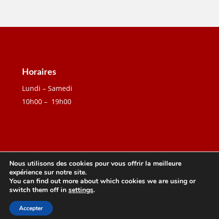
Horaires
Lundi – Samedi
10h00 – 19h00
Nous utilisons des cookies pour vous offrir la meilleure
expérience sur notre site.
You can find out more about which cookies we are using or
Création W3P
| Tous droits réservés 2026
switch them off in
settings
.
|
Mentions Légales
|
Politique de
Accepter
Confidentialité
|
CGUV