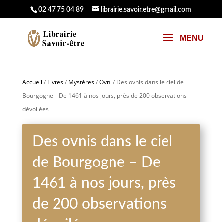
02 47 75 04 89
librairie.savoir.etre@gmail.com
Accueil
/
Livres
/
Mystères
/
Ovni
/ Des ovnis dans le ciel de
Bourgogne – De 1461 à nos jours, près de 200 observations
dévoilées
Des ovnis dans le ciel
de Bourgogne – De
1461 à nos jours, près
de 200 observations