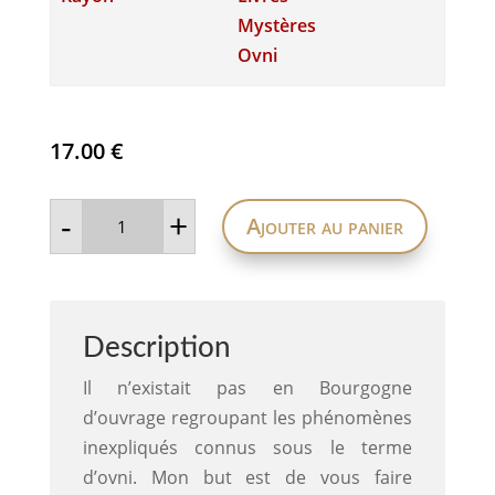
Mystères
Ovni
17.00
€
quantité
-
+
Ajouter au panier
de
Des
ovnis
dans
le
ciel
de
Description
Bourgogne
-
De
Il n’existait pas en Bourgogne
1461
d’ouvrage regroupant les phénomènes
à
nos
inexpliqués connus sous le terme
jours,
près
d’ovni. Mon but est de vous faire
de