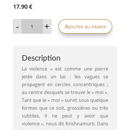
17.90
€
quantité
-
+
Ajouter au panier
de
Dépasser
la
violence
Description
La violence « est comme une pierre
jetée dans un lac : les vagues se
propagent en cercles concentriques ;
au centre desquels se trouve le « moi ».
Tant que le « moi » survit sous quelque
formes que ce soit, grossières ou très
subtiles, il ne peut y avoir que
violence », nous dit Krishnamurti. Dans