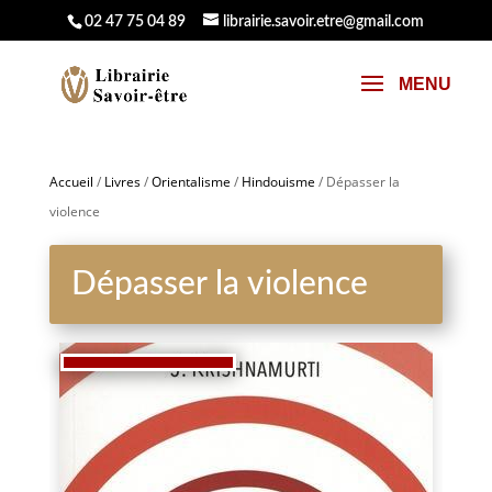
02 47 75 04 89
librairie.savoir.etre@gmail.com
Accueil
/
Livres
/
Orientalisme
/
Hindouisme
/ Dépasser la
violence
Dépasser la violence