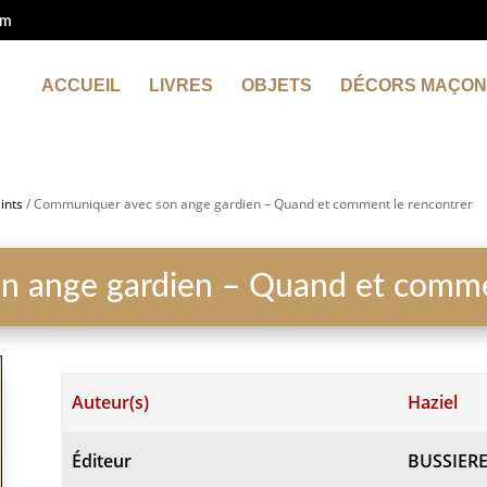
om
ACCUEIL
LIVRES
OBJETS
DÉCORS MAÇON
ints
/ Communiquer avec son ange gardien – Quand et comment le rencontrer
 ange gardien – Quand et commen
Auteur(s)
Haziel
Éditeur
BUSSIER