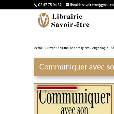
02 47 75 04 89
librairie.savoir.etre@gmail.c
Accueil
/
Livres
/
Spiritualité et religions
/
Angéologie - Sa
Communiquer avec son