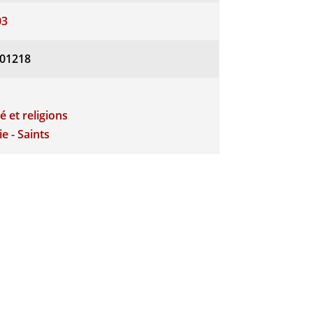
03
01218
té et religions
e - Saints