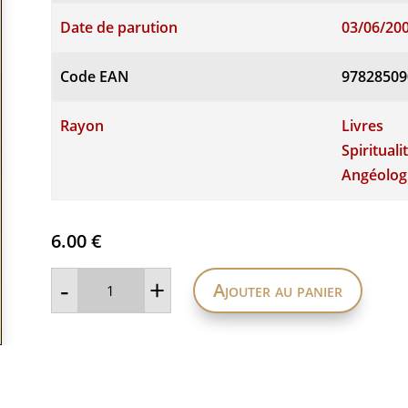
Date de parution
03/06/20
Code EAN
97828509
Rayon
Livres
Spirituali
Angéologi
6.00
€
quantité
-
+
Ajouter au panier
de
Communiquer
avec
son
ange
gardien
-
Quand
et