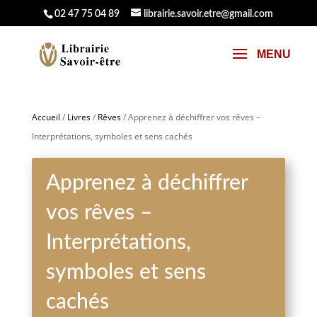
02 47 75 04 89
librairie.savoir.etre@gmail.com
Accueil
/
Livres
/
Rêves
/ Apprenez à déchiffrer vos rêves –
Interprétations, symboles et sens cachés
Apprenez à déchiffrer
vos rêves –
Interprétations,
symboles et sens
cachés