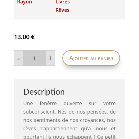
Rayon
Livres
Rêves
13.00
€
quantité
-
+
Ajouter au panier
de
Apprenez
à
déchiffrer
vos
rêves
-
Description
Interprétations,
symboles
et
Une fenêtre ouverte sur votre
sens
subconscient. Nés de nos pensées, de
cachés
nos sentiments de nos croyances, nos
rêves n’appartiennent qu’a. nous et
pourtant ils nous échappent ! Ce petit