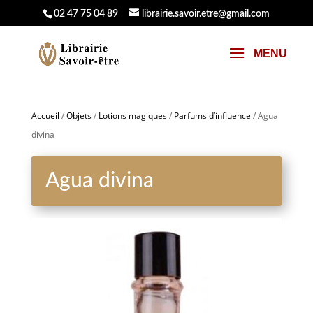
02 47 75 04 89
librairie.savoir.etre@gmail.com
Accueil
/
Objets
/
Lotions magiques
/
Parfums d’influence
/ Agua
divina
Agua divina