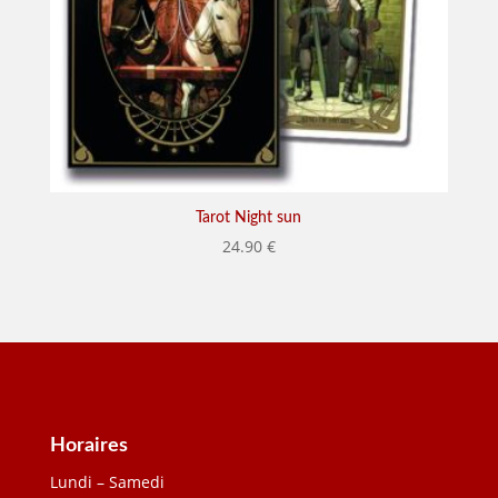
Tarot Night sun
24.90
€
Horaires
Lundi – Samedi